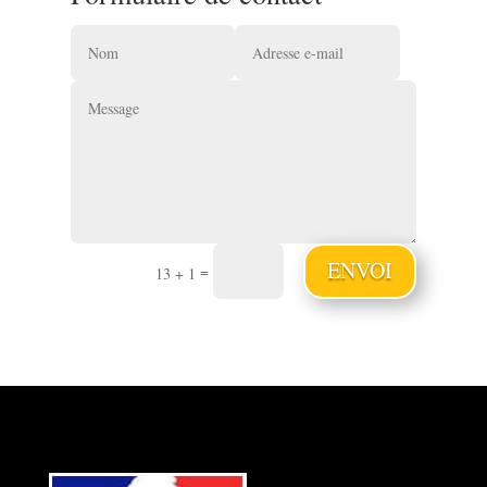
ENVOI
=
13 + 1