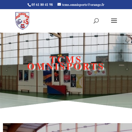
05 61 80 41 98
tcms.omnisports@orange.fr
TCMS
OMNISPORTS