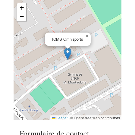
+
−
×
TCMS Omnisports
Leaflet
|
© OpenStreetMap contributors
Formulaire de contact